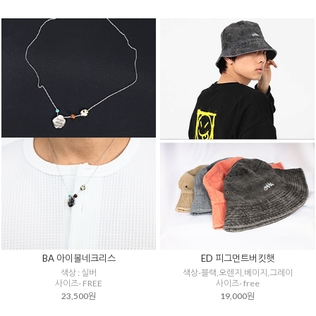
BA 아이볼네크리스
ED 피그먼트버킷햇
색상 : 실버
색상-블랙,오렌지,베이지,그레이
사이즈- FREE
사이즈- free
23,500원
19,000원