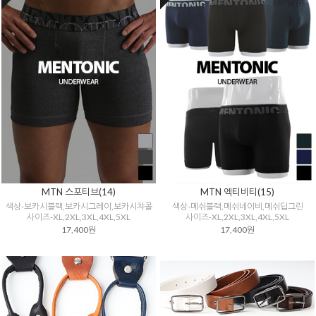
MTN 스포티브(14)
MTN 엑티비티(15)
색상-보카시블랙,보카시그레이,보카시챠콜
색상-메쉬블랙,메쉬네이비,메쉬딥그린
사이즈-XL,2XL,3XL,4XL,5XL
사이즈-XL,2XL,3XL,4XL,5XL
17,400원
17,400원