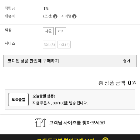
적립금
1%
배송비
(조건)
지역별
색상
챠콜
카키
사이즈
3XL(3)
4XL(4)
코디된 상품 한번에 구매하기
열기
0
총 상품 금액
원
오늘출발 상품!
오늘출발
지금 주문 시, 08/10(월) 발송 됩니다.