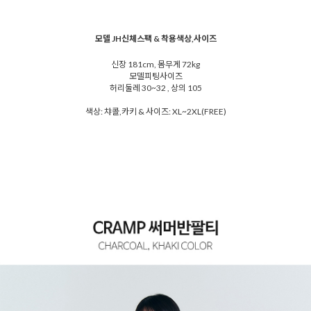
모델 JH신체스팩 & 착용색상,사이즈
신장 181cm, 몸무게 72kg
모델피팅사이즈
허리둘레 30~32 , 상의 105
색상: 챠콜,카키 & 사이즈: XL~2XL(FREE)