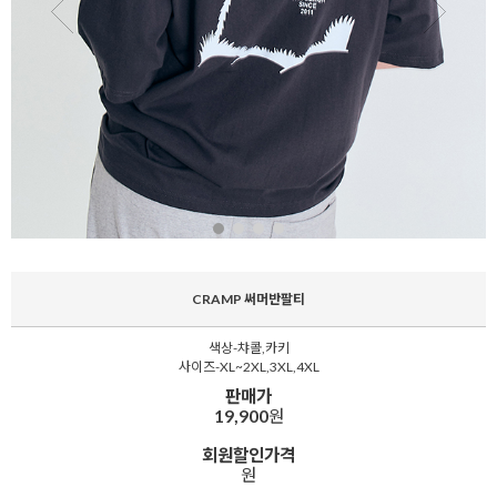
CRAMP 써머반팔티
색상-챠콜,카키
사이즈-XL~2XL,3XL,4XL
판매가
19,900
원
회원할인가격
원