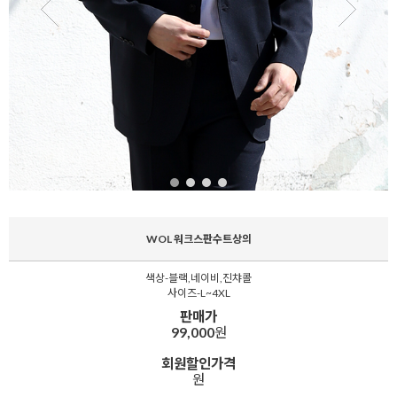
WOL 워크스판수트상의
색상-블랙,네이비,진챠콜
사이즈-L~4XL
판매가
99,000
원
회원할인가격
원