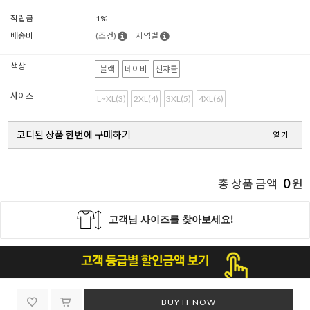
적립금
1%
배송비
(조건)
지역별
색상
블랙
네이비
진챠콜
사이즈
L~XL(3)
2XL(4)
3XL(5)
4XL(6)
코디된 상품 한번에 구매하기
열기
0
총 상품 금액
원
BUY IT NOW