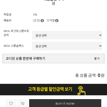
원
적립금
1%
배송비
(조건)
지역별
WOL 피크트스판수트
상의
WOL 스판슬랙스
코디된 상품 한번에 구매하기
열기
0
총 상품 금액
원
BUY IT NOW