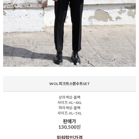
WOL 피크트스판수트SET
상의색상-블랙
사이즈-XL~4XL
하의색상-블랙
사이즈-XL~5XL
판매가
130,500
원
회원할인가격