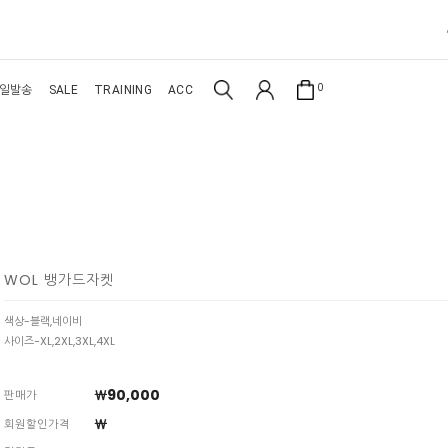
0
일발송
SALE
TRAINING
ACC
WOL 뱅가드자켓
색상-블랙,네이비
사이즈-XL,2XL,3XL,4XL
￦90,000
판매가
￦
회원할인가격