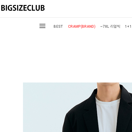
BEST
CRAMP(BRAND)
~7XL 리얼빅
1+1