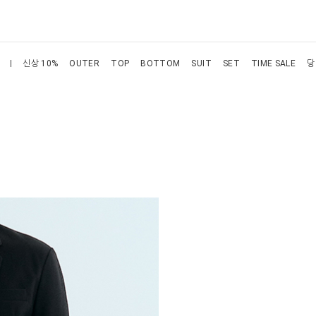
신상 10%
OUTER
TOP
BOTTOM
SUIT
SET
TIME SALE
당