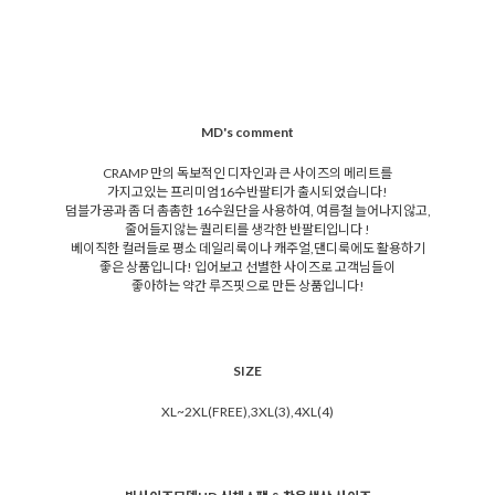
MD's comment
CRAMP 만의 독보적인 디자인과 큰 사이즈의 메리트를
가지고있는 프리미엄16수반팔티가 출시되었습니다!
덤블가공과 좀 더 촘촘한 16수원단을 사용하여, 여름철 늘어나지않고,
줄어들지않는 퀄리티를 생각한 반팔티입니다 !
베이직한 컬러들로 평소 데일리룩이나 캐주얼,댄디룩에도 활용하기
좋은 상품입니다! 입어보고 선별한 사이즈로 고객님들이
좋아하는 약간 루즈핏으로 만든 상품입니다!
SIZE
XL~2XL(FREE),3XL(3),4XL(4)