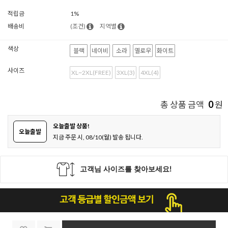
적립금
1%
배송비
(조건)
지역별
색상
블랙
네이비
소라
옐로우
화이트
사이즈
XL~2XL(FREE)
3XL(3)
4XL(4)
0
총 상품 금액
원
오늘출발 상품!
오늘출발
지금 주문 시, 08/10(월) 발송 됩니다.