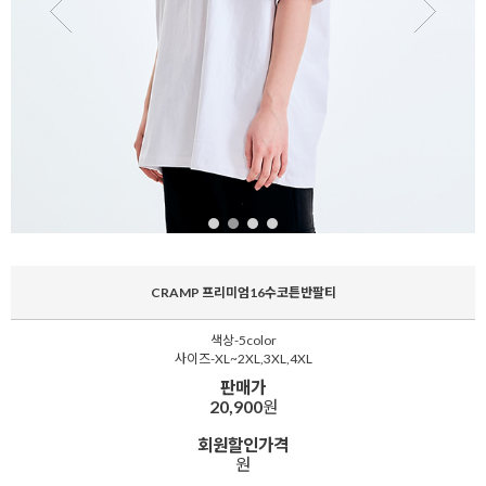
CRAMP 프리미엄16수코튼반팔티
색상-5color
사이즈-XL~2XL,3XL,4XL
판매가
20,900
원
회원할인가격
원