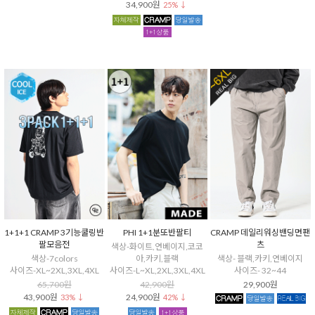
34,900원
25% ↓
1+1+1 CRAMP 3기능쿨링반
PHI 1+1분또반팔티
CRAMP 데일리워싱밴딩면팬
팔모음전
츠
색상-화이트,연베이지,코코
색상-7colors
아,카키,블랙
색상- 블랙,카키,연베이지
사이즈-XL~2XL,3XL,4XL
사이즈-L~XL,2XL,3XL,4XL
사이즈- 32~44
65,700원
42,900원
29,900원
43,900원
24,900원
33% ↓
42% ↓