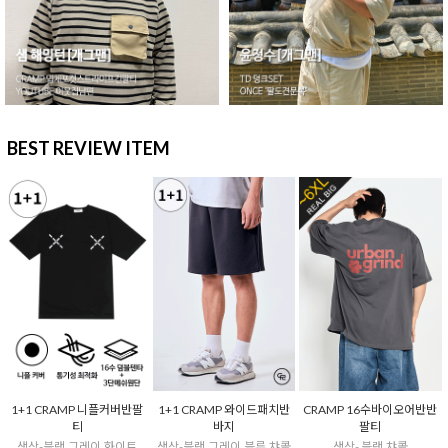
BEST REVIEW ITEM
1+1 CRAMP 니플커버반팔
1+1 CRAMP 와이드패치반
CRAMP 16수바이오어반반
티
바지
팔티
색상-블랙,그레이,화이트
색상-블랙,그레이,블루,챠콜
색상- 블랙,챠콜