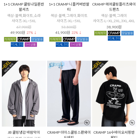
1+1 CRAMP 쿨링나일론반
1+1 CRAMP 니플커버반팔
CRAMP 에어쿨링플리츠와이
팔셔츠
티
드팬츠
색상-블랙,화이트,소라
색상-블랙,그레이,화이트
색상-블랙,그레이
사이즈-XL~5XL
사이즈-XL~5XL
사이즈-L~XL,2XL,3XL,4XL
67,900원
53,800원
38,900원
49,900원
41,900원
27% ↓
22% ↓
JB 쿨링냉감 바람막이
CRAMP 아이스쿨링스판와이
CRAMP 16수바이오서핑반
드바지
팔티