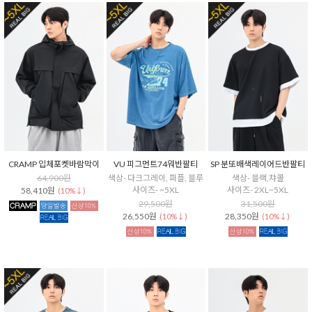
CRAMP 입체포켓바람막이
VU 피그먼트74워반팔티
SP 분또배색레이어드반팔티
64,900원
색상- 다크그레이, 퍼플, 블루
색상- 블랙,챠콜
사이즈- ~5XL
사이즈- 2XL~5XL
58,410원
(10%↓)
29,500원
31,500원
26,550원
28,350원
(10%↓)
(10%↓)