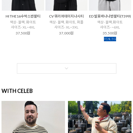
HI THE16수박스반팔티
CV 워리어데미지나시티
ED 발포바나나반팔티(T399)
색상- 블랙, 화이트
색상- 블랙, 화이트, 퍼플
색상- 블랙,화이트
사이즈- XL~4XL
사이즈- XL~3XL
사이즈- ~6XL
37,500원
37,000원
35,500원
WITH CELEB