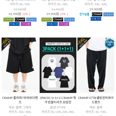
사이즈-XL~5XL
사이즈-XL~4XL
사이즈- 3XL~6XL
53,800원
51,800원
29,900원
41,900원
39,900원
22% ↓
23% ↓
CRAMP 플라워7부버뮤다팬
3PACK( 1+1+1 ) CRAMP 특
CRAMP 3기능쿨링핀턱와이
츠
가 반팔티셔츠 모음전
드팬츠
색상- 블랙, 그레이
옵션-3TYPE
색상- 블랙
사이즈- 3XL~6XL
사이즈-XL~2XL,3XL,4XL
사이즈- XL~5XL