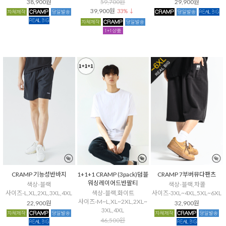
38,900원
59,700원
29,900원
39,900원
33% ↓
CRAMP 기능성반바지
1+1+1 CRAMP (3pack)덤블
CRAMP 7부버뮤다팬츠
워싱레이어드반팔티
색상-블랙
색상-블랙,차콜
사이즈-L,XL,2XL,3XL,4XL
색상-블랙,화이트
사이즈-3XL~4XL,5XL~6XL
사이즈-M~L,XL~2XL,2XL~
22,900원
32,900원
3XL,4XL
46,500원