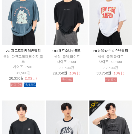
VU 피그토끼케익반팔티
UN 페르소나반팔티
HI 뉴욕16수박스반팔티
색상- 다크그레이,베이지,블
색상- 블랙,화이트
색상- 블랙,화이트
루
사이즈- ~4XL
사이즈- XL~4XL
사이즈- ~5XL
31,500원
37,500원
31,500원
28,350원
33,750원
(10%↓)
(10%↓)
28,350원
(10%↓)