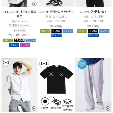
1+1 CRAMP 박스핏반팔모
CRAMP 건빵카고버뮤다팬츠
CRAMP 헨리넥반팔티
음전
색상- 블랙,그레이
색상- 블랙,챠콜
색상-4colors
사이즈- L~5XL
사이즈- XL~5XL
사이즈-3XL~6XL
35,900원
29,900원
35,800원
25,900원
28% ↓