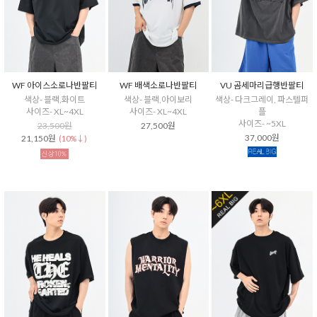
WF 아이스소로나반팔티
WF 배색소로나반팔티
VU 곰세마리급행반팔티
색상- 블랙,화이트
색상- 블랙,아이보리
색상- 다크그레이, 파스텔퍼
사이즈- XL~4XL
사이즈- XL~4XL
플
사이즈- ~5XL
23,500원
27,500원
37,000원
21,150원
(10%↓)