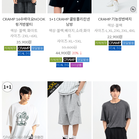
CRAMP 16수바이오NOOK
1+1 CRAMP 쿨링폴리린넨
CRAMP 기능성반바지
링거반팔티
남방
색상-블랙
색상- 블랙, 화이트
색상-블랙,베이지,소라,화이
사이즈-L,XL,2XL,3XL,4XL
사이즈- 2XL~6XL
트
22,900원
사이즈-XL~5XL
35,900원
55,800원
44,900원
20% ↓