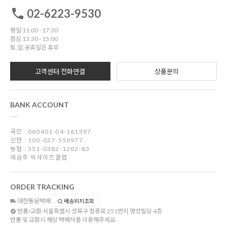
02-6223-9530
평일 11:00 - 17:30
점심 13:30 - 15:00
토,일,공휴일은 휴무
고객센터 전화연결
상품문의
BANK ACCOUNT
국민 : 060401-04-161397
신한 : 100-027-550977
농협 : 351-0382-1202-83
예금주 빅사이즈클럽
ORDER TRACKING
대한통운택배
배송위치조회
반품/교환
서울특별시 성북구 정릉로 251번지 명성빌딩 4층
반품 및 교환시 해당 택배사를 이용해주세요.