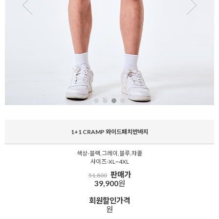
1+1 CRAMP 와이드패치반바지
색상-블랙,그레이,블루,챠콜
사이즈-XL~4XL
판매가
51,800
39,900
원
회원할인가격
원