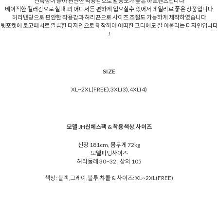
신축성이 좋아 편안한 착용감으로 활용도가 높은 하프팬츠입니다
베이직한 컬러감으로 실내.외 어디서든 편하게 입으실수 있어서 데일리로 좋은 상품입니다
허리밴딩으로 편안한 착용감과 허리끈으로 사이즈 조절도 가능하게 제작하였습니다
뒷포켓에 로고패치로 깔끔한 디자인으로 제작하여 어떠한 코디에도 잘 어울리는 디자인입니다
!
SIZE
XL~2XL(FREE),3XL(3),4XL(4)
모델 JH신체스팩 & 착용색상,사이즈
신장 181cm, 몸무게 72kg
모델피팅사이즈
허리둘레 30~32 , 상의 105
색상: 블랙,그레이,블루,챠콜 & 사이즈: XL~2XL(FREE)