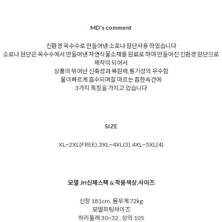
MD's comment
친환경 옥수수로 만들어낸 소로나 원단사용 하였습니다
소로나 원단은 옥수수에서 만들어낸 자연식물소재를 원료로 하여 만들어진 친환경 원단으로
제작이 되어서
상품의 뛰어난 신축성과 복원력,통기성의 우수함
물이빠르게 흡수되며잘 마르는 흡한속건에
3가지 특징을 가지고 있습니다
SIZE
XL~2XL(FREE),3XL~4XL(3),4XL~5XL(4)
모델 JH신체스팩 & 착용색상,사이즈
신장 181cm, 몸무게 72kg
모델피팅사이즈
허리둘레 30~32 , 상의 105