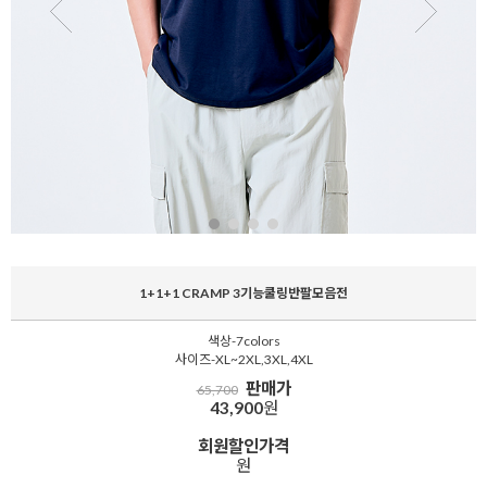
1+1+1 CRAMP 3기능쿨링반팔모음전
색상-7colors
사이즈-XL~2XL,3XL,4XL
판매가
65,700
43,900
원
회원할인가격
원