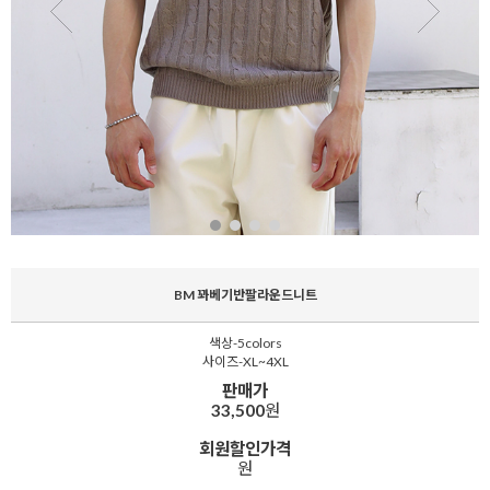
BM 꽈베기반팔라운드니트
색상-5colors
사이즈-XL~4XL
판매가
33,500
원
회원할인가격
원