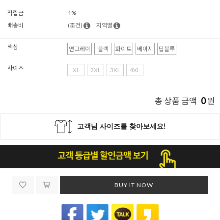
적립금
1%
배송비
(조건)
지역별
색상
연그레이
블랙
화이트
베이지
딥블루
사이즈
XL
2XL
3XL
4XL
0
총 상품 금액
원
BUY IT NOW