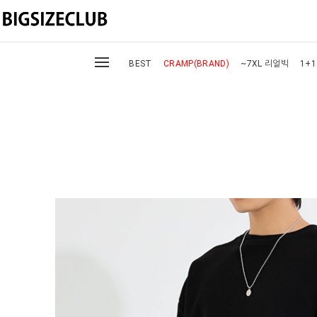
BEST
CRAMP(BRAND)
~7XL 리얼빅
1+1