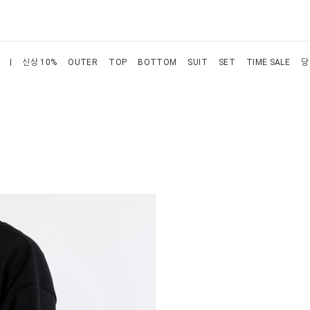
신상 10%
OUTER
TOP
BOTTOM
SUIT
SET
TIME SALE
당