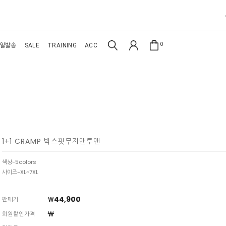
0
일발송
SALE
TRAINING
ACC
1+1 CRAMP 박스핏무지맨투맨
색상-5colors
사이즈-XL~7XL
￦44,900
판매가
￦
회원할인가격