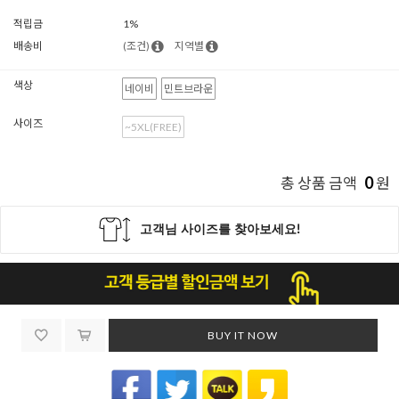
적립금
1%
배송비
(조건)
지역별
색상
네이비
민트브라운
사이즈
~5XL(FREE)
0
총 상품 금액
원
BUY IT NOW