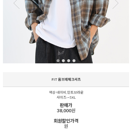
FIT 옴브레체크셔츠
색상-네이비,민트브라운
사이즈-~5XL
판매가
38,000
원
회원할인가격
원