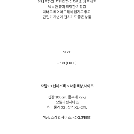
유니크하고 ,트렌디한 디자인의 체크셔츠
넉넉한 품과 적당한 기장감
이너로 레이어드해서 입기도 좋고,
간절기 가볍게 걸치기도 좋은 상품
SIZE
~5XL(FREE)
모델SD 신체스팩 & 착용색상,사이즈
신장 180cm, 몸무게 72kg
모델피팅사이즈
허리둘레 32 , 상의 XL~2XL
색상: 소라 & 사이즈: ~5XL(FREE)