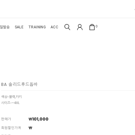
0
일발송
SALE
TRAINING
ACC
BA 솔리드후드돕바
색상-블랙,카키
사이즈-~4XL
￦101,000
판매가
￦
회원할인가격