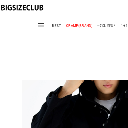
BEST
CRAMP(BRAND)
~7XL 리얼빅
1+1