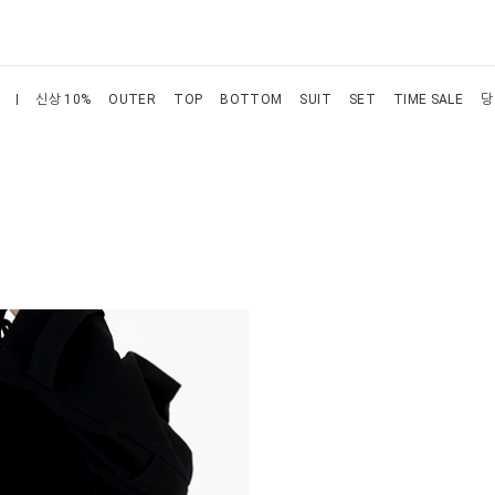
신상 10%
OUTER
TOP
BOTTOM
SUIT
SET
TIME SALE
당