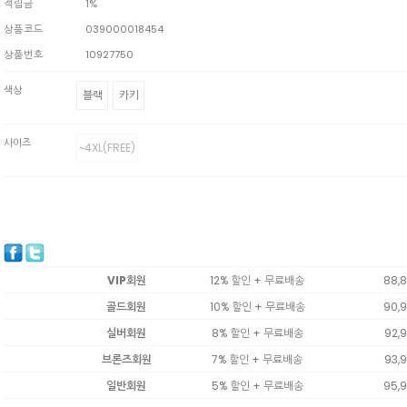
적립금
1%
상품코드
039000018454
상품번호
10927750
색상
블랙
카키
사이즈
~4XL(FREE)
VIP회원
12% 할인 + 무료배송
88,
골드회원
10% 할인 + 무료배송
90,
실버회원
8% 할인 + 무료배송
92,
브론즈회원
7% 할인 + 무료배송
93,
일반회원
5% 할인 + 무료배송
95,