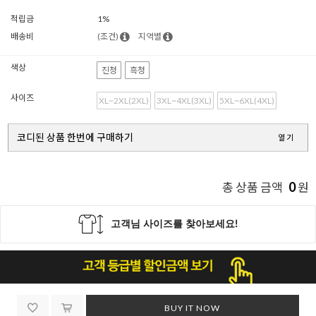
적립금
1%
배송비
(조건)
지역별
색상
진청
흑청
사이즈
XL~2XL(2XL)
3XL~4XL(3XL)
5XL~6XL(4XL)
코디된 상품 한번에 구매하기
열기
0
총 상품 금액
원
BUY IT NOW