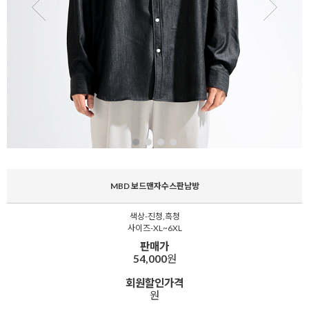
MBD 보드맨자수스판남방
색상-진청,흑청
사이즈-XL~6XL
판매가
54,000
원
회원할인가격
원