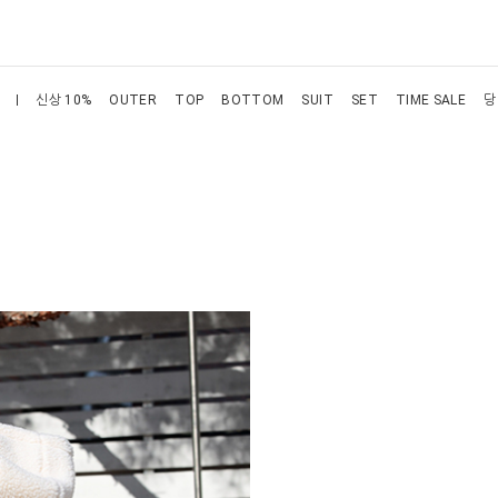
신상 10%
OUTER
TOP
BOTTOM
SUIT
SET
TIME SALE
당