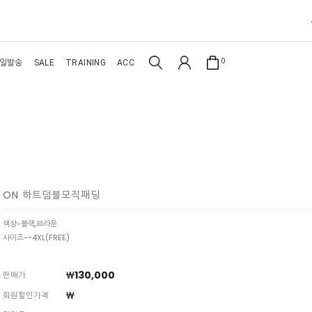
0
일발송
SALE
TRAINING
ACC
ON 하트덤블모직패딩
색상-블랙,브라운
사이즈-~4XL(FREE)
￦130,000
판매가
￦
회원할인가격