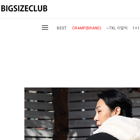
BEST
CRAMP(BRAND)
~7XL 리얼빅
1+1