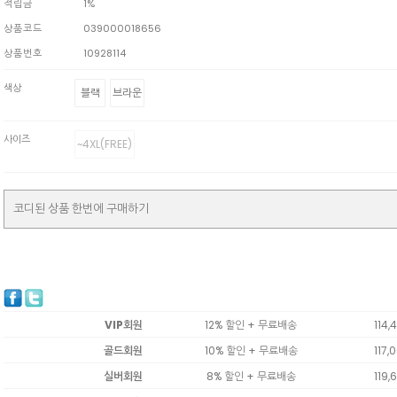
적립금
1%
상품코드
039000018656
상품번호
10928114
색상
블랙
브라운
사이즈
~4XL(FREE)
코디된 상품 한번에 구매하기
VIP회원
12% 할인 + 무료배송
114,
골드회원
10% 할인 + 무료배송
117,
실버회원
8% 할인 + 무료배송
119,