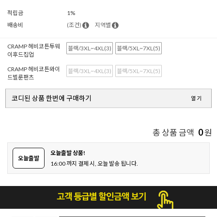
적립금
1%
배송비
(조건)
지역별
CRAMP 헤비코튼투웨
블랙/3XL~4XL(3)
블랙/5XL~7XL(5)
이후드집업
CRAMP 헤비코튼와이
블랙/3XL~4XL(3)
블랙/5XL~7XL(5)
드벌룬팬츠
코디된 상품 한번에 구매하기
열기
0
총 상품 금액
원
오늘출발 상품!
오늘출발
16:00 까지 결제 시, 오늘 발송 됩니다.