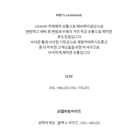
MD's comment
CRAMP 자체제작 상품으로 헤비쭈리원단으로
탄탄하고 세탁 후 변형과 수축이 거의 적은 상품으로 제작한
후드집업입니다
넉넉한 품과 넉넉한 기장감으로 체형커버하기도좋고
좀 더 빅빅한 고객님들을 위한 빅사이즈로
넉넉하게 제작한 상품입니다
SIZE
3XL~4XL(3),5XL~7XL(5)
모델피팅사이즈
상하의색상 : 블랙 & 사이즈 : 3XL~4XL(3)