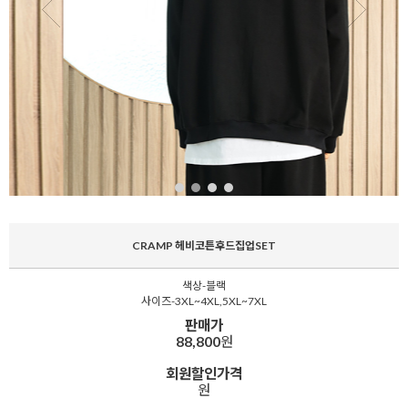
CRAMP 헤비코튼후드집업SET
색상-블랙
사이즈-3XL~4XL,5XL~7XL
판매가
88,800
원
회원할인가격
원