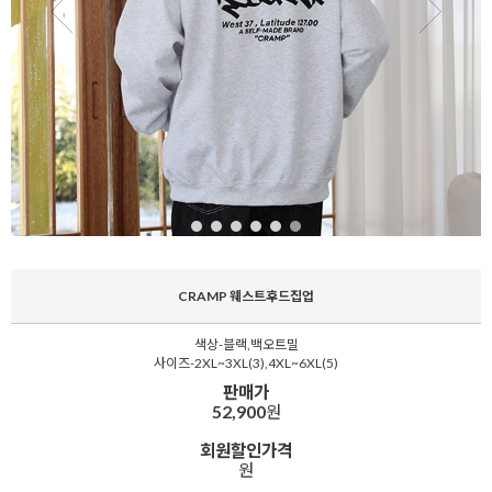
CRAMP 웨스트후드집업
색상-블랙,백오트밀
사이즈-2XL~3XL(3),4XL~6XL(5)
판매가
52,900
원
회원할인가격
원