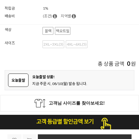
적립금
1%
배송비
(조건)
지역별
색상
블랙
백오트밀
사이즈
2XL~3XL(3)
4XL~6XL(5)
0
총 상품 금액
원
오늘출발 상품!
오늘출발
지금 주문 시, 08/10(월) 발송 됩니다.