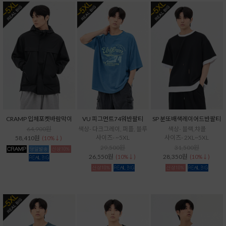
CRAMP 입체포켓바람막이
VU 피그먼트74워반팔티
SP 분또배색레이어드반팔티
64,900원
색상- 다크그레이, 퍼플, 블루
색상- 블랙,챠콜
사이즈- ~5XL
사이즈- 2XL~5XL
58,410원
(10%↓)
29,500원
31,500원
26,550원
28,350원
(10%↓)
(10%↓)