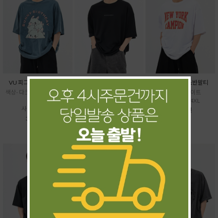
VU 피그토끼케익반팔티
UN 페르소나반팔티
HI 뉴욕16수박스반팔티
색상- 다크그레이,베이지,블
색상- 블랙,화이트
색상- 블랙,화이트
루
사이즈- ~4XL
사이즈- XL~4XL
사이즈- ~5XL
31,500원
37,500원
31,500원