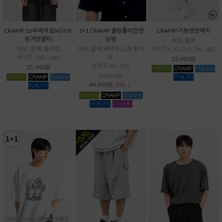
CRAMP 16수바이오NOOK
1+1 CRAMP 쿨링폴리린넨
CRAMP 기능성반바지
링거반팔티
남방
색상-블랙
색상- 블랙, 화이트
색상-블랙,베이지,소라,화이
사이즈-L,XL,2XL,3XL,4XL
사이즈- 2XL~6XL
트
22,900원
사이즈-XL~5XL
35,900원
55,800원
44,900원
20% ↓