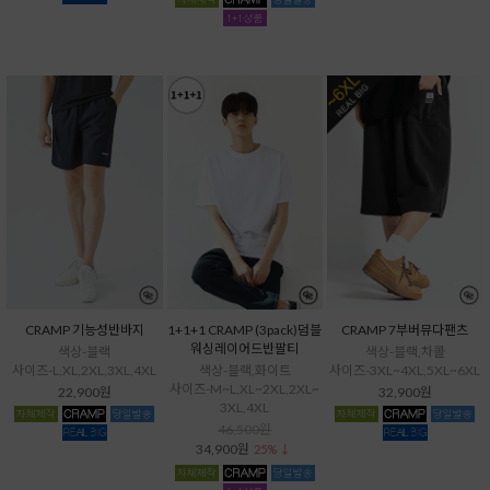
CRAMP 기능성반바지
1+1+1 CRAMP (3pack)덤블
CRAMP 7부버뮤다팬츠
워싱레이어드반팔티
색상-블랙
색상-블랙,차콜
사이즈-L,XL,2XL,3XL,4XL
색상-블랙,화이트
사이즈-3XL~4XL,5XL~6XL
사이즈-M~L,XL~2XL,2XL~
22,900원
32,900원
3XL,4XL
46,500원
34,900원
25% ↓