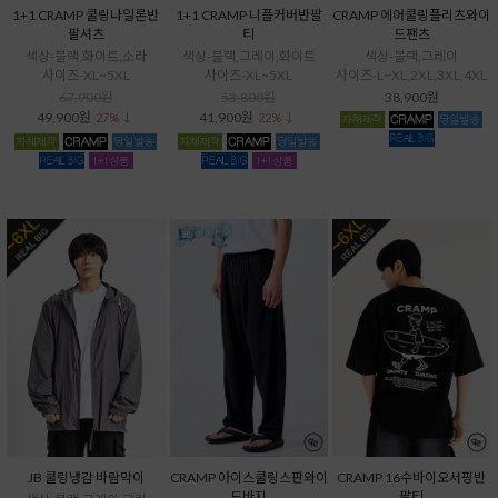
1+1 CRAMP 쿨링나일론반
1+1 CRAMP 니플커버반팔
CRAMP 에어쿨링플리츠와이
팔셔츠
티
드팬츠
색상-블랙,화이트,소라
색상-블랙,그레이,화이트
색상-블랙,그레이
사이즈-XL~5XL
사이즈-XL~5XL
사이즈-L~XL,2XL,3XL,4XL
67,900원
53,800원
38,900원
49,900원
41,900원
27% ↓
22% ↓
JB 쿨링냉감 바람막이
CRAMP 아이스쿨링스판와이
CRAMP 16수바이오서핑반
드바지
팔티