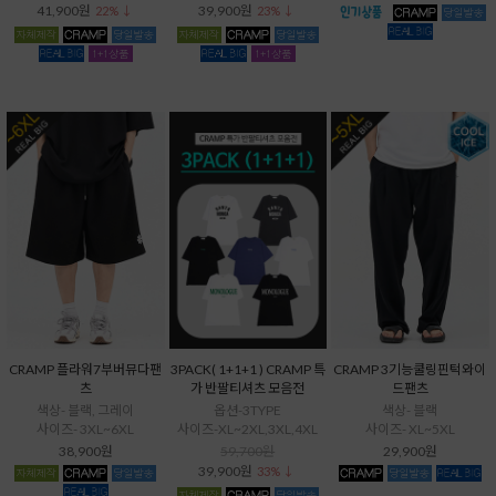
41,900원
39,900원
22% ↓
23% ↓
CRAMP 플라워7부버뮤다팬
3PACK( 1+1+1 ) CRAMP 특
CRAMP 3기능쿨링핀턱와이
츠
가 반팔티셔츠 모음전
드팬츠
색상- 블랙, 그레이
옵션-3TYPE
색상- 블랙
사이즈- 3XL~6XL
사이즈-XL~2XL,3XL,4XL
사이즈- XL~5XL
38,900원
59,700원
29,900원
39,900원
33% ↓