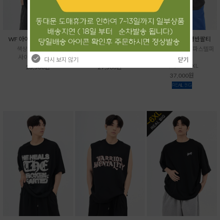
WF 아이스소로나반팔티
WF 배색소로나반팔티
VU 곰세마리급행반팔티
색상- 블랙,화이트
색상- 블랙,아이보리
색상- 다크그레이, 파스텔퍼
사이즈- XL~4XL
사이즈- XL~4XL
플
다시 보지 않기
닫기
사이즈- ~5XL
23,500원
27,500원
37,000원