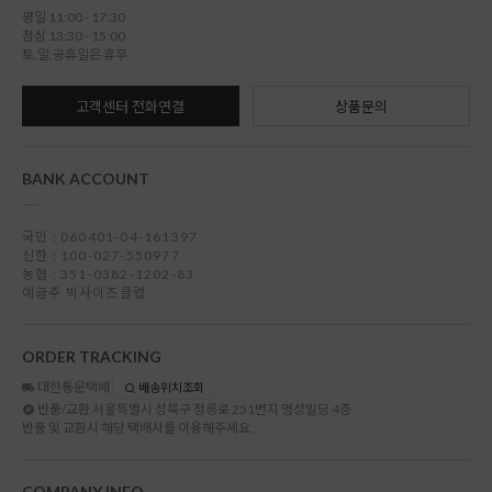
평일 11:00 - 17:30
점심 13:30 - 15:00
토,일,공휴일은 휴무
고객센터 전화연결
상품문의
BANK ACCOUNT
국민 : 060401-04-161397
신한 : 100-027-550977
농협 : 351-0382-1202-83
예금주 빅사이즈클럽
ORDER TRACKING
대한통운택배
배송위치조회
반품/교환
서울특별시 성북구 정릉로 251번지 명성빌딩 4층
반품 및 교환시 해당 택배사를 이용해주세요.
COMPANY INFO