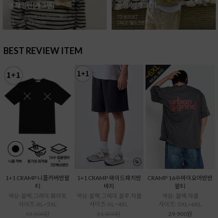
BEST REVIEW ITEM
1+1 CRAMP 니플커버반팔
1+1 CRAMP 와이드패치반
CRAMP 16수바이오어반반
티
바지
팔티
색상-블랙,그레이,화이트
색상-블랙,그레이,블루,챠콜
색상- 블랙,챠콜
사이즈-XL~5XL
사이즈-XL~4XL
사이즈- 3XL~6XL
53,800원
51,800원
29,900원