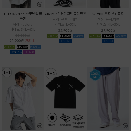
1+1 CRAMP 박스핏반팔모
CRAMP 건빵카고버뮤다팬츠
CRAMP 헨리넥반팔티
음전
색상- 블랙,그레이
색상- 블랙,챠콜
색상-4colors
사이즈- L~5XL
사이즈- XL~5XL
사이즈-3XL~6XL
35,900원
29,900원
35,800원
25,900원
28% ↓