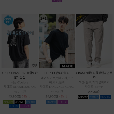
1+1+1 CRAMP 3기능쿨링반
PHI 1+1분또반팔티
CRAMP 데일리워싱밴딩면팬
팔모음전
츠
색상-화이트,연베이지,코코
색상-7colors
아,카키,블랙
색상- 블랙,카키,연베이지
사이즈-XL~2XL,3XL,4XL
사이즈-L~XL,2XL,3XL,4XL
사이즈- 32~44
65,700원
42,900원
29,900원
43,900원
24,900원
33% ↓
42% ↓