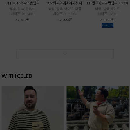
HI THE16수박스반팔티
CV 워리어데미지나시티
ED 발포바나나반팔티(T399)
색상- 블랙, 화이트
색상- 블랙, 화이트, 퍼플
색상- 블랙,화이트
사이즈- XL~4XL
사이즈- XL~3XL
사이즈- ~6XL
37,500원
37,000원
35,500원
WITH CELEB