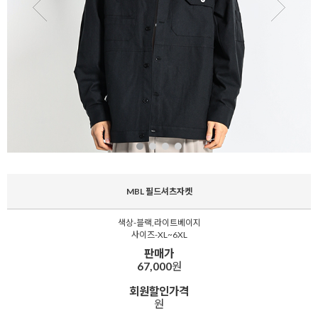
MBL 필드셔츠자켓
색상-블랙,라이트베이지
사이즈-XL~6XL
판매가
67,000
원
회원할인가격
원