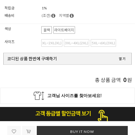
적립금
1%
배송비
(조건)
지역별
색상
블랙
라이트베이지
사이즈
XL~2XL(XL)
3XL~4XL(2XL)
5XL~6XL(3XL)
코디된 상품 한번에 구매하기
열기
0
총 상품 금액
원
BUY IT NOW