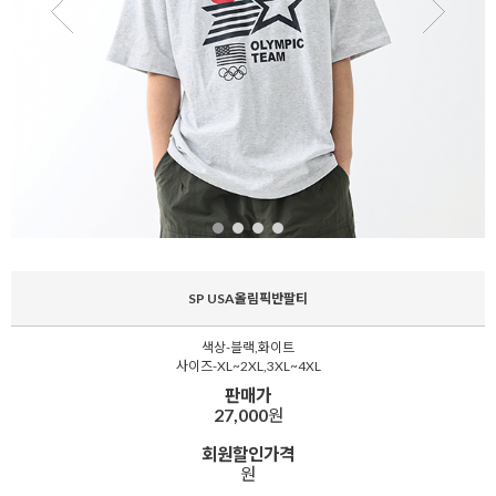
SP USA올림픽반팔티
색상-블랙,화이트
사이즈-XL~2XL,3XL~4XL
판매가
27,000
원
회원할인가격
원