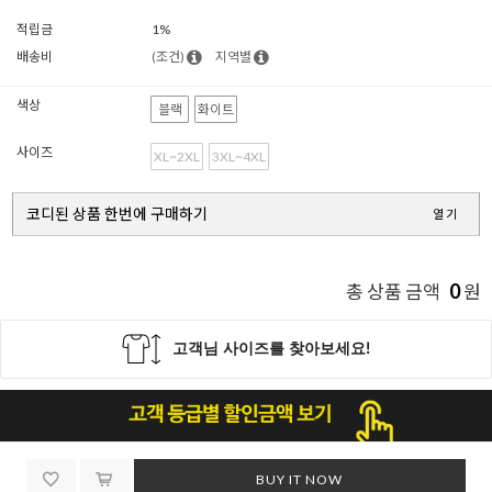
적립금
1%
배송비
(조건)
지역별
색상
블랙
화이트
사이즈
XL~2XL
3XL~4XL
코디된 상품 한번에 구매하기
열기
0
총 상품 금액
원
BUY IT NOW