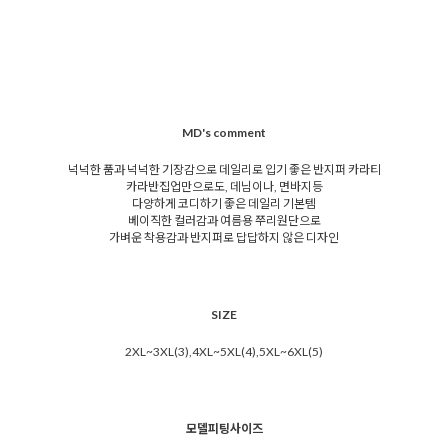
MD's comment
넉넉한 품과 넉넉한 기장감으로 데일리로 입기 좋은 반지퍼 카라티
카라반집업만으로도, 데님이나, 면바지등
다양하게 코디하기 좋은 데일리 기본템
베이직한 컬러감과 여름용 쭈리원단으로
가벼운 착용감과 반지퍼로 답답하지 않은 디자인
SIZE
2XL~3XL(3),4XL~5XL(4),5XL~6XL(5)
모델피팅사이즈