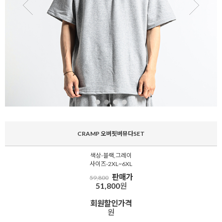
CRAMP 오버핏버뮤다SET
색상-블랙,그레이
사이즈-2XL~6XL
판매가
59,800
51,800
원
회원할인가격
원