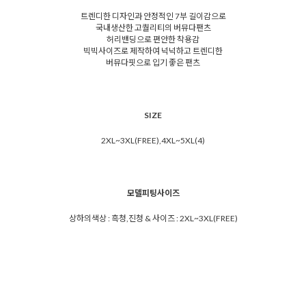
트렌디한 디자인과 안정적인 7부 길이감으로
국내생산한 고퀄리티의 버뮤다팬츠
허리밴딩으로 편안한 착용감
빅빅사이즈로 제작하여 넉넉하고 트렌디한
버뮤다핏으로 입기 좋은 팬츠
SIZE
2XL~3XL(FREE),4XL~5XL(4)
모델피팅사이즈
상하의색상 : 흑청,진청 & 사이즈 : 2XL~3XL(FREE)