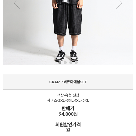
CRAMP 버뮤다데님SET
색상-흑청,진청
사이즈-2XL~3XL,4XL~5XL
판매가
94,800
원
회원할인가격
원