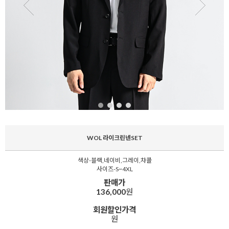
WOL 라이크린넨SET
색상-블랙,네이비,그레이,챠콜
사이즈-S~4XL
판매가
136,000
원
회원할인가격
원