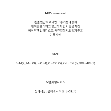
MD's comment
린넨 원단으로 가볍고 통기성이 좋아
한여름 댄디하고 깔끔하게 입기 좋은 자켓
베이직한 컬러감으로, 캐쥬얼하게도 입기 좋은
여름 자켓
SIZE
S~M(2),M~L(3),L~XL(4),XL~2XL(5),2XL~3XL(6),3XL~4XL(7)
모델피팅사이즈
상의색상 : 블랙 & 사이즈 : L~XL(4)