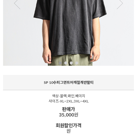
SP 10수피그먼트어깨절개반팔티
색상-블랙,와인,베이지
사이즈-XL~2XL,3XL~4XL
판매가
35,000
원
회원할인가격
원