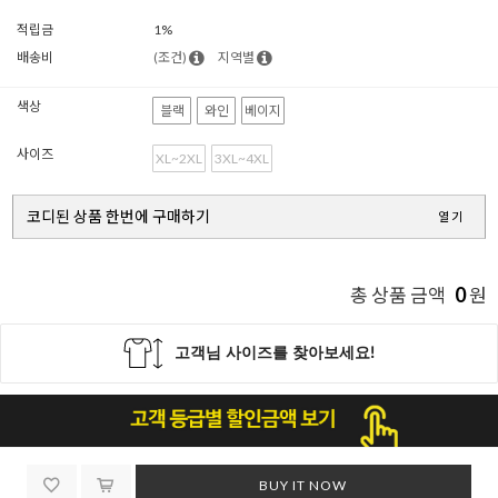
적립금
1%
배송비
(조건)
지역별
색상
블랙
와인
베이지
사이즈
XL~2XL
3XL~4XL
코디된 상품 한번에 구매하기
열기
0
총 상품 금액
원
BUY IT NOW