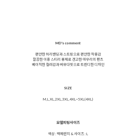
MD's comment
편안한 허리밴딩과 스트링으로 편안한 착용감
깔끔한 이중 스티리 봉제로 견고한 마무리의 팬츠
베이직한 컬러감과 버뮤다핏으로 트렌디한 디자인
SIZE
M,L,XL,2XL,3XL,4XL~5XL(4XL)
모델피팅사이즈
색상 : 백메란지 & 사이즈 : L