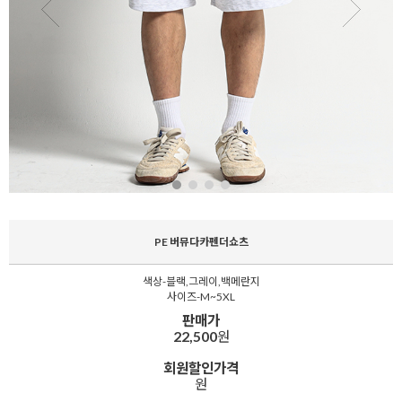
PE 버뮤다카펜더쇼츠
색상-블랙,그레이,백메란지
사이즈-M~5XL
판매가
22,500
원
회원할인가격
원