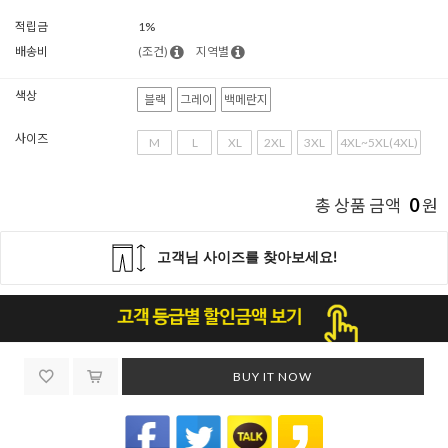
적립금
1%
배송비
(조건)
지역별
색상
블랙
그레이
백메란지
사이즈
M
L
XL
2XL
3XL
4XL~5XL(4XL)
0
총 상품 금액
원
BUY IT NOW