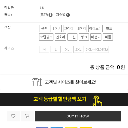
적립금
1%
배송비
(조건)
지역별
색상
블랙
네이비
그레이
베이지
아이보리
민트
코랄핑크
연소라
그린
핑크
버건디
퍼플
사이즈
M
L
XL
2XL
3XL~4XL(4XL)
0
총 상품 금액
원
BUY IT NOW