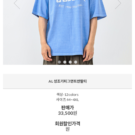
AL 성조기피그먼트반팔티
색상-12colors
사이즈-M~4XL
판매가
33,500
원
회원할인가격
원