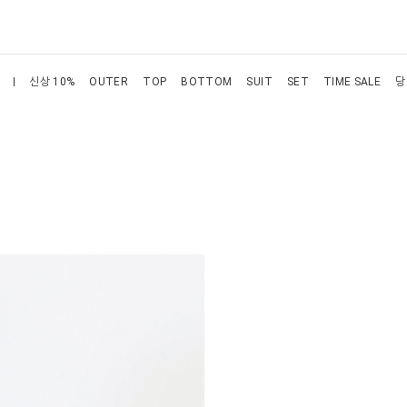
신상 10%
OUTER
TOP
BOTTOM
SUIT
SET
TIME SALE
당