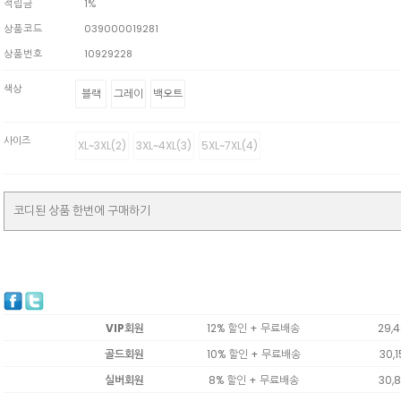
적립금
1%
상품코드
039000019281
상품번호
10929228
색상
블랙
그레이
백오트
사이즈
XL~3XL(2)
3XL~4XL(3)
5XL~7XL(4)
코디된 상품 한번에 구매하기
VIP회원
12% 할인 + 무료배송
29,
골드회원
10% 할인 + 무료배송
30,
실버회원
8% 할인 + 무료배송
30,