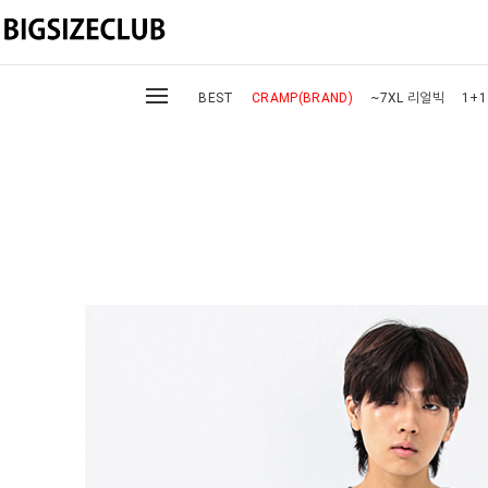
BEST
CRAMP(BRAND)
~7XL 리얼빅
1+1