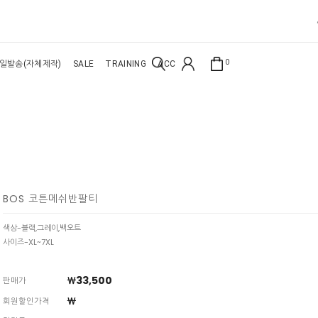
0
일발송(자체제작)
SALE
TRAINING
ACC
BOS 코튼메쉬반팔티
색상-블랙,그레이,백오트
사이즈-XL~7XL
￦33,500
판매가
￦
회원할인가격