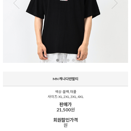
MN 캐나다반팔티
색상-블랙,챠콜
사이즈-XL,2XL,3XL,4XL
판매가
21,500
원
회원할인가격
원