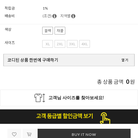
적립금
1%
배송비
(조건)
지역별
색상
블랙
챠콜
사이즈
XL
2XL
3XL
4XL
코디된 상품 한번에 구매하기
열기
0
총 상품 금액
원
BUY IT NOW