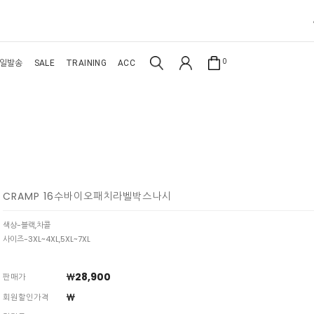
0
일발송
SALE
TRAINING
ACC
CRAMP 16수바이오패치라벨박스나시
색상-블랙,차콜
사이즈-3XL~4XL,5XL~7XL
￦28,900
판매가
￦
회원할인가격