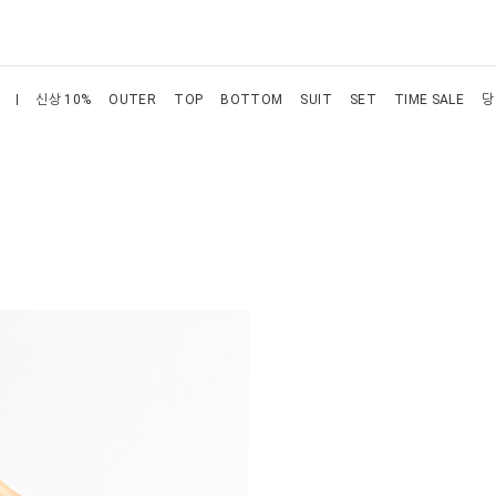
신상 10%
OUTER
TOP
BOTTOM
SUIT
SET
TIME SALE
당