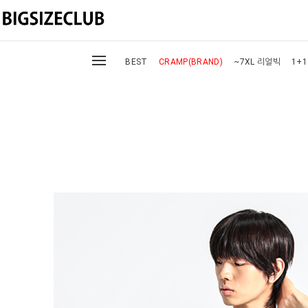
BEST
CRAMP(BRAND)
~7XL 리얼빅
1+1