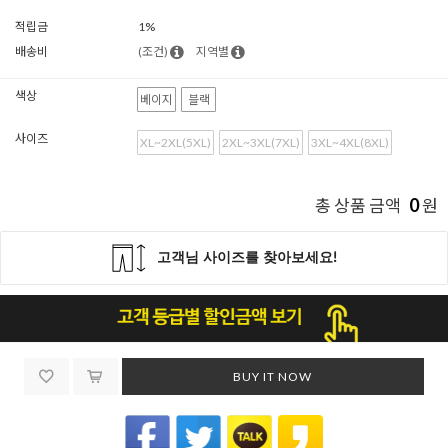
적립금
1%
배송비
(조건)
지역별
색상
베이지
블랙
사이즈
XL~2XL(5XL)
2XL~3XL(7XL)
3XL~4XL(8XL)
0
총 상품 금액
원
BUY IT NOW