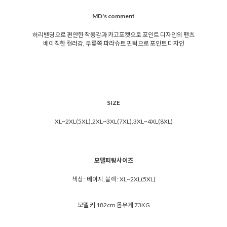
MD's comment
허리밴딩으로 편안한 착용감과 카고포켓으로 포인트 디자인의 팬츠
베이직한 컬러감, 무릎쪽 파라슈트 핀턱으로 포인트 디자인
SIZE
XL~2XL(5XL),2XL~3XL(7XL),3XL~4XL(8XL)
모델피팅사이즈
색상 : 베이지,블랙 : XL~2XL(5XL)
모델 키 182cm 몸무게 73KG