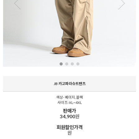
JB 카고파라슈트팬츠
색상- 베이지,블랙
사이즈-XL~4XL
판매가
34,900
원
회원할인가격
원