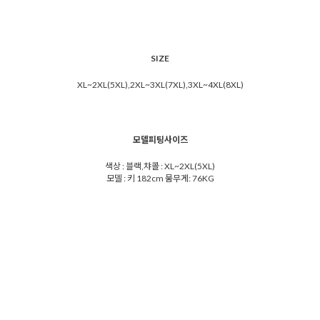
SIZE
XL~2XL(5XL),2XL~3XL(7XL),3XL~4XL(8XL)
모델피팅사이즈
색상 : 블랙,챠콜 : XL~2XL(5XL)
모델 : 키 182cm 뭄무게: 76KG