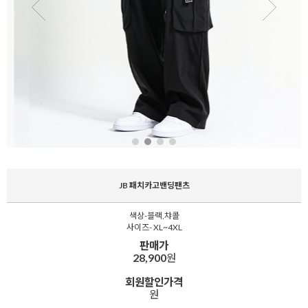
JB 패치카고밴딩팬츠
색상-블랙,챠콜
사이즈- XL~4XL
판매가
28,900
원
회원할인가격
원