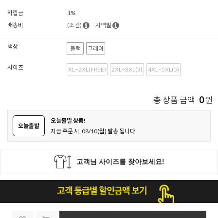
적립금
1%
배송비
(조건)
지역별
색상
블랙
그레이
사이즈
XL~2XL(FREE)
2XL~3XL(3)
4XL~5XL(5)
0
총 상품 금액
원
오늘출발 상품!
오늘출발
지금 주문 시, 08/10(월) 발송 됩니다.