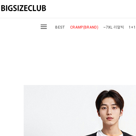
BEST
CRAMP(BRAND)
~7XL 리얼빅
1+1