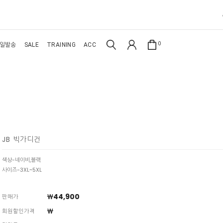
0
일발송
SALE
TRAINING
ACC
JB 빅가디건
색상-네이비,블랙
사이즈-3XL~5XL
￦44,900
판매가
￦
회원할인가격