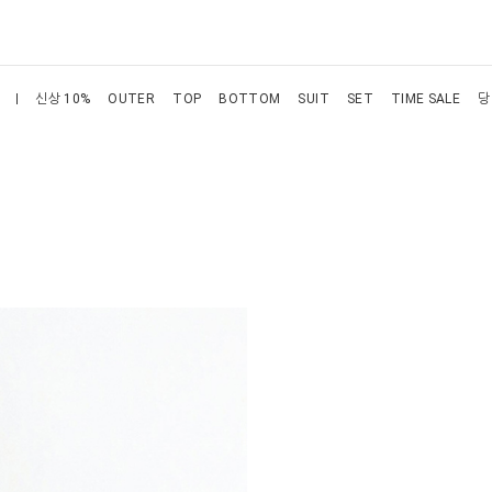
신상 10%
OUTER
TOP
BOTTOM
SUIT
SET
TIME SALE
당