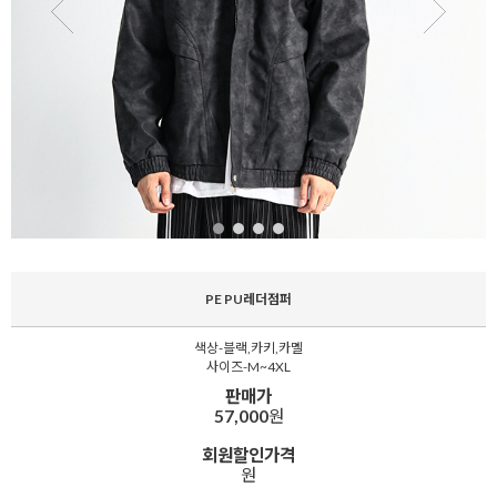
PE PU레더점퍼
색상-블랙,카키,카멜
사이즈-M~4XL
판매가
57,000
원
회원할인가격
원