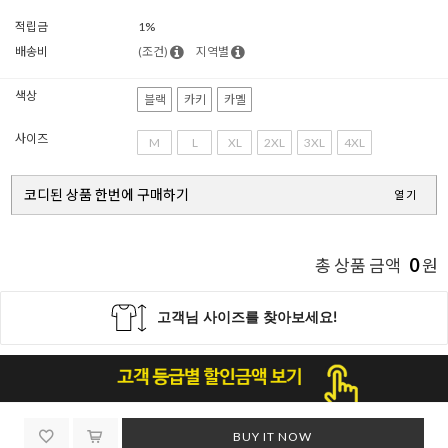
적립금
1%
배송비
(조건)
지역별
색상
블랙
카키
카멜
사이즈
M
L
XL
2XL
3XL
4XL
코디된 상품 한번에 구매하기
열기
0
총 상품 금액
원
BUY IT NOW