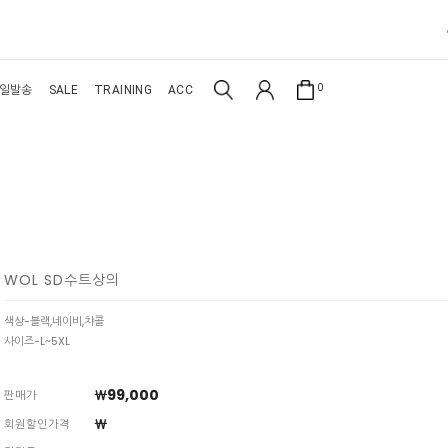
0
일발송
SALE
TRAINING
ACC
WOL SD수트상의
색상-블랙,네이비,챠콜
사이즈-L~5XL
￦99,000
판매가
￦
회원할인가격