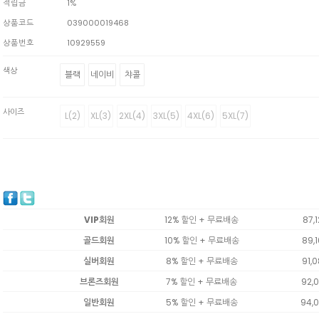
적립금
1%
상품코드
039000019468
상품번호
10929559
색상
블랙
네이비
챠콜
사이즈
L(2)
XL(3)
2XL(4)
3XL(5)
4XL(6)
5XL(7)
VIP회원
12% 할인 + 무료배송
87,
골드회원
10% 할인 + 무료배송
89,
실버회원
8% 할인 + 무료배송
91,
브론즈회원
7% 할인 + 무료배송
92,
일반회원
5% 할인 + 무료배송
94,