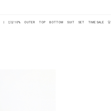
신상 10%
OUTER
TOP
BOTTOM
SUIT
SET
TIME SALE
당