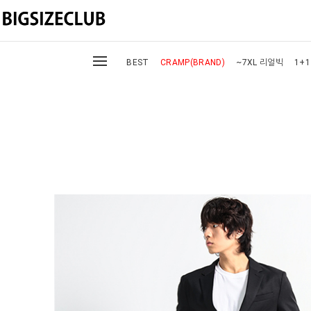
BEST
CRAMP(BRAND)
~7XL 리얼빅
1+1