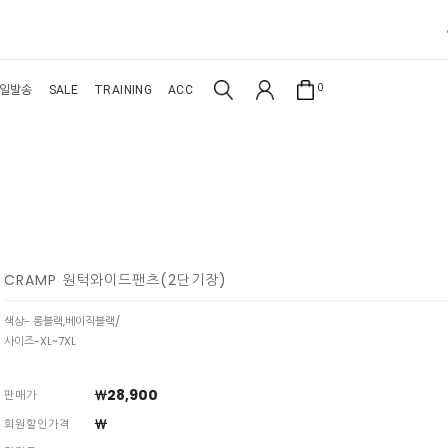
0
일발송
SALE
TRAINING
ACC
CRAMP 원턱와이드팬츠(2단기장)
색상- 롱블랙,베이직블랙/
사이즈-XL~7XL
￦28,900
판매가
￦
회원할인가격