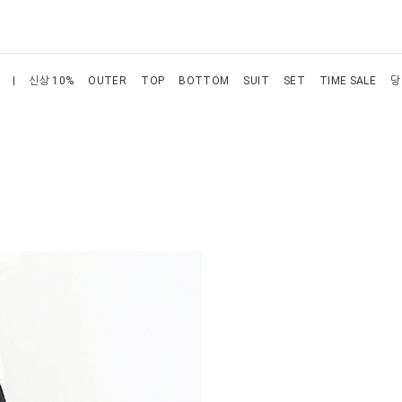
신상 10%
OUTER
TOP
BOTTOM
SUIT
SET
TIME SALE
당