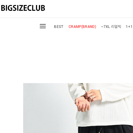
BEST
CRAMP(BRAND)
~7XL 리얼빅
1+1