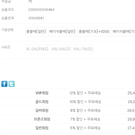
적립금
1%
상품코드
039000019484
상품번호
10929581
기장선택
롱블랙(일반)
베이직블랙(일반)
롱블랙(기모)+1000
베이직블랙(기모
사이즈
XL~3XL(FREE)
4XL~5XL(3)
6XL~7XL(5)
VIP회원
12% 할인 + 무료배송
25,
골드회원
10% 할인 + 무료배송
26,
실버회원
8% 할인 + 무료배송
26,
브론즈회원
7% 할인 + 무료배송
26,
일반회원
5% 할인 + 무료배송
27,