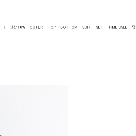
신상 10%
OUTER
TOP
BOTTOM
SUIT
SET
TIME SALE
당