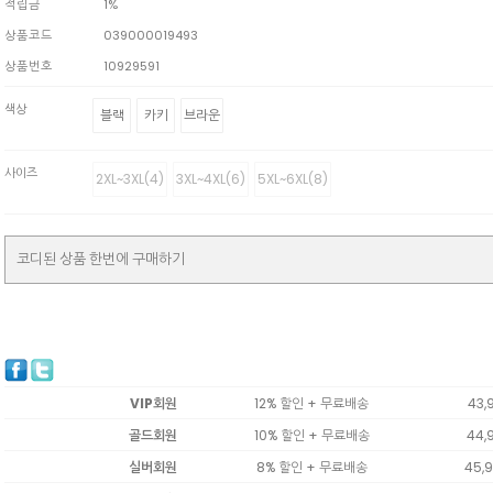
적립금
1%
상품코드
039000019493
상품번호
10929591
색상
블랙
카키
브라운
사이즈
2XL~3XL(4)
3XL~4XL(6)
5XL~6XL(8)
코디된 상품 한번에 구매하기
VIP회원
12% 할인 + 무료배송
43,
골드회원
10% 할인 + 무료배송
44,
실버회원
8% 할인 + 무료배송
45,