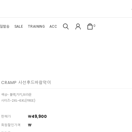
0
일발송
SALE
TRAINING
ACC
CRAMP 사선후드바람막이
색상- 블랙,카키,브라운
사이즈-2XL~6XL(FREE)
￦49,900
판매가
￦
회원할인가격