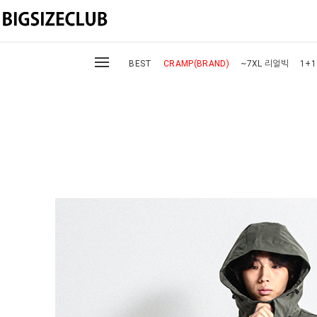
BEST
CRAMP(BRAND)
~7XL 리얼빅
1+1