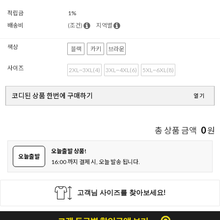
적립금
1%
배송비
(조건)
지역별
색상
블랙
카키
브라운
사이즈
2XL~3XL(4)
3XL~4XL(6)
5XL~6XL(8)
코디된 상품 한번에 구매하기
열기
0
총 상품 금액
원
오늘출발 상품!
오늘출발
16:00 까지 결제 시, 오늘 발송 됩니다.