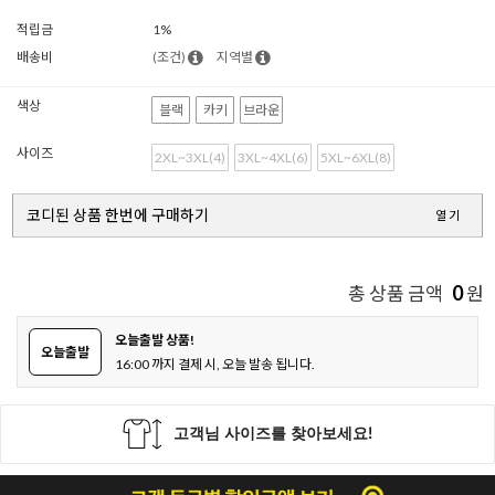
적립금
1%
배송비
(조건)
지역별
색상
블랙
카키
브라운
사이즈
2XL~3XL(4)
3XL~4XL(6)
5XL~6XL(8)
코디된 상품 한번에 구매하기
열기
0
총 상품 금액
원
오늘출발 상품!
오늘출발
16:00 까지 결제 시, 오늘 발송 됩니다.