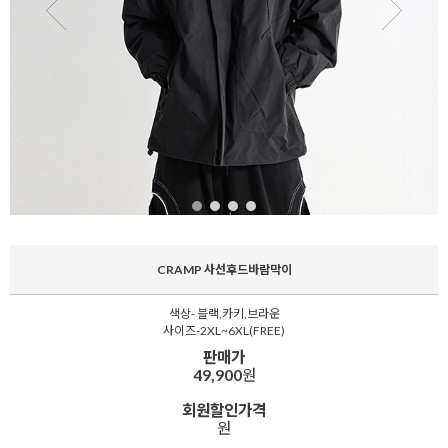
CRAMP 사선후드바람막이
색상- 블랙,카키,브라운
사이즈-2XL~6XL(FREE)
판매가
49,900
원
회원할인가격
원