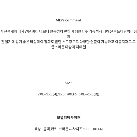
MD's comment
사선절개의 디자인을 넣어서 보다 활동성이 편하며 생활방수 기능까지 더해진 후드바람막이점
퍼
간절기에 입기 좋은 바람막이 점퍼로 밑단 스트링으로 다양한 연출이 가능하고 이중지퍼로 고
급스러운 마감과 디테일
SIZE
2XL~3XL(4),3XL~4XL(6),5XL~6XL(8))
모델피팅사이즈
색상 : 블랙,카키,브라운 & 사이즈 2XL~3XL(4)