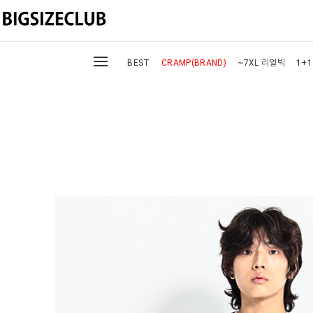
BEST
CRAMP(BRAND)
~7XL 리얼빅
1+1