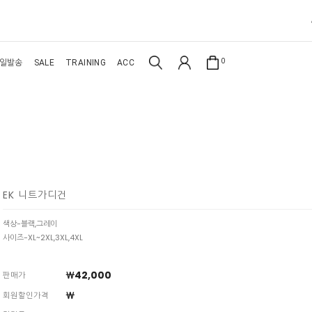
0
일발송
SALE
TRAINING
ACC
EK 니트가디건
색상-블랙,그레이
사이즈-XL~2XL,3XL,4XL
￦42,000
판매가
￦
회원할인가격