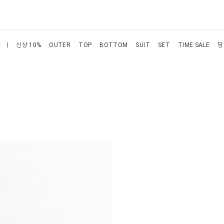
신상 10%
OUTER
TOP
BOTTOM
SUIT
SET
TIME SALE
당