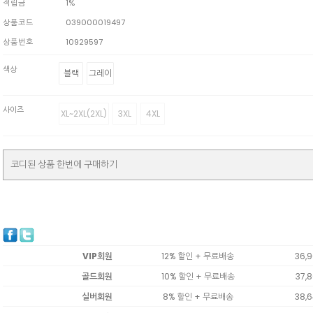
적립금
1%
상품코드
039000019497
상품번호
10929597
색상
블랙
그레이
사이즈
XL~2XL(2XL)
3XL
4XL
코디된 상품 한번에 구매하기
VIP회원
12% 할인 + 무료배송
36,
골드회원
10% 할인 + 무료배송
37,
실버회원
8% 할인 + 무료배송
38,