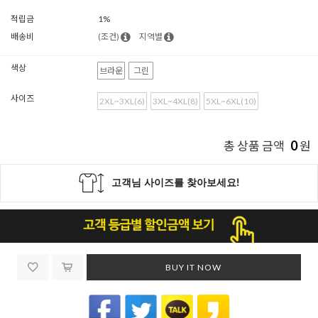
적립금
1%
배송비
(조건)
지역별
색상
브라운
그린
사이즈
2XL~3XL(6)
3XL~4XL(8)
5XL~6XL(10)
0
총 상품 금액
원
BUY IT NOW