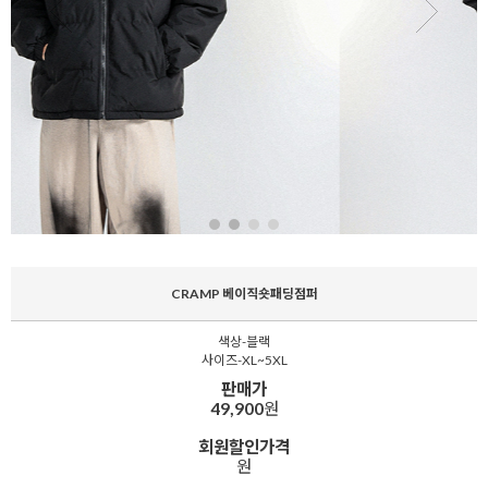
CRAMP 베이직숏패딩점퍼
색상-블랙
사이즈-XL~5XL
판매가
49,900
원
회원할인가격
원