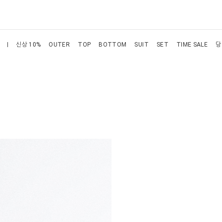
신상 10%
OUTER
TOP
BOTTOM
SUIT
SET
TIME SALE
당