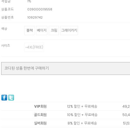
적립금
1%
상품코드
039000019558
상품번호
10929742
색상
블랙
베이지
크림
그레이카키
사이즈
~4XL(FREE)
코디된 상품 한번에 구매하기
VIP회원
12% 할인 + 무료배송
49,
골드회원
10% 할인 + 무료배송
50,
실버회원
8% 할인 + 무료배송
51,