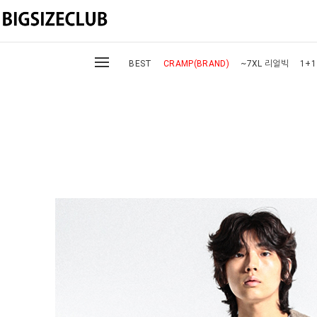
BEST
CRAMP(BRAND)
~7XL 리얼빅
1+1