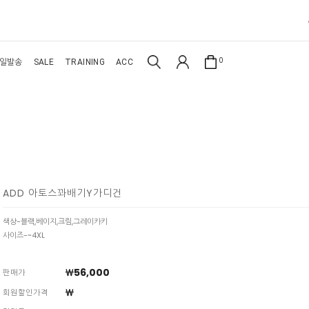
0
일발송
SALE
TRAINING
ACC
ADD 아토스꽈배기Y가디건
색상-블랙,베이지,크림,그레이카키
사이즈-~4XL
￦56,000
판매가
￦
회원할인가격