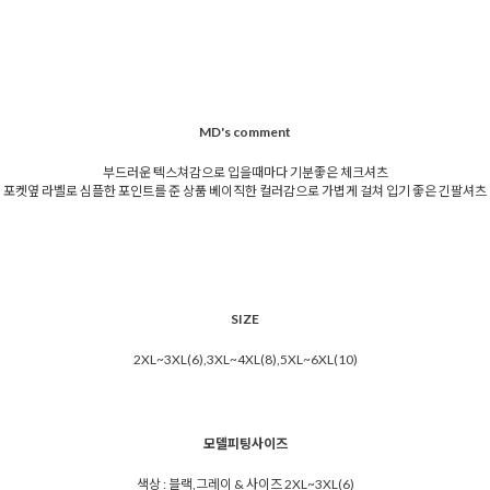
MD's comment
부드러운 텍스쳐감으로 입을때마다 기분좋은 체크셔츠
포켓옆 라벨로 심플한 포인트를 준 상품 베이직한 컬러감으로 가볍게 걸쳐 입기 좋은 긴팔셔츠
SIZE
2XL~3XL(6),3XL~4XL(8),5XL~6XL(10)
모델피팅사이즈
색상 : 블랙,그레이 & 사이즈 2XL~3XL(6)