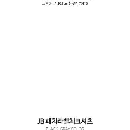
모델 SH 키182cm 몸무게 73KG