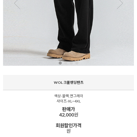
WOL 크풀밴딩팬츠
색상-블랙,연그레이
사이즈-XL~4XL
판매가
42,000
원
회원할인가격
원