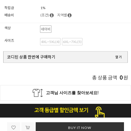
적립금
1%
배송비
(조건)
지역별
색상
네이비
사이즈
4XL~5XL(4)
6XL~7XL(5)
코디된 상품 한번에 구매하기
열기
0
총 상품 금액
원
BUY IT NOW