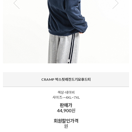
CRAMP 박스핏레전드기모후드티
색상-네이비
사이즈-~4XL~7XL
판매가
44,900
원
회원할인가격
원