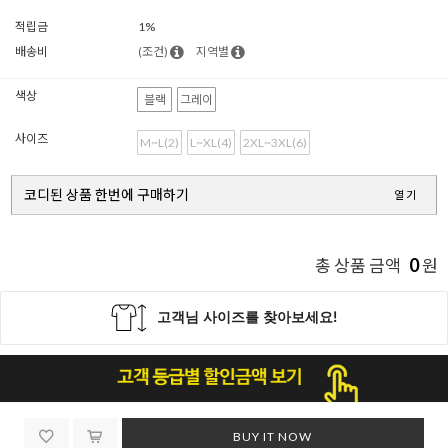
적립금
1%
배송비
(조건)
지역별
색상
블랙
그레이
사이즈
M~L(2)
L~XL(4)
2XL~3XL(6)
코디된 상품 한번에 구매하기
열기
0
총 상품 금액
원
BUY IT NOW