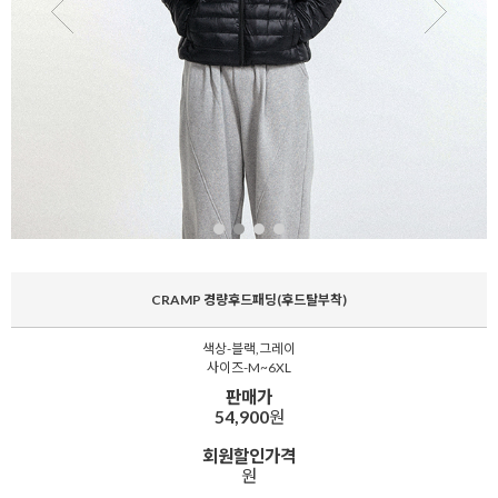
CRAMP 경량후드패딩(후드탈부착)
색상-블랙,그레이
사이즈-M~6XL
판매가
54,900
원
회원할인가격
원