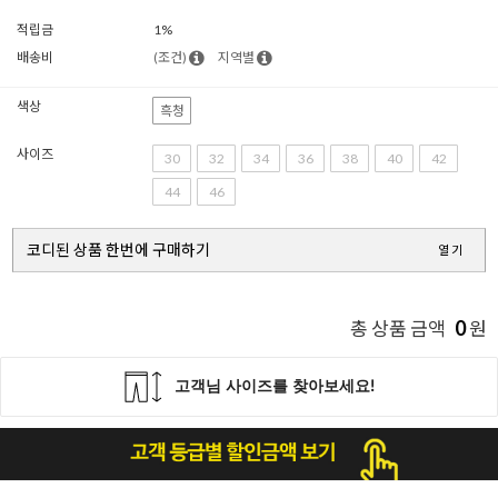
적립금
1%
배송비
(조건)
지역별
색상
흑청
사이즈
30
32
34
36
38
40
42
44
46
코디된 상품 한번에 구매하기
열기
0
총 상품 금액
원