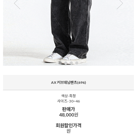
AX 커브데님팬츠(696)
색상-흑청
사이즈- 30~46
판매가
48,000
원
회원할인가격
원