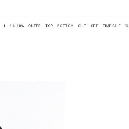
신상 10%
OUTER
TOP
BOTTOM
SUIT
SET
TIME SALE
당