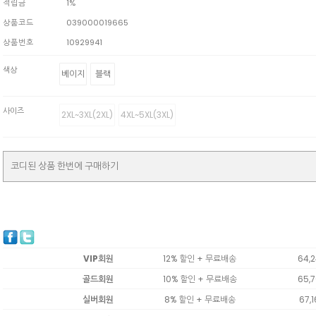
적립금
1%
상품코드
039000019665
상품번호
10929941
색상
베이지
블랙
사이즈
2XL~3XL(2XL)
4XL~5XL(3XL)
코디된 상품 한번에 구매하기
VIP회원
12% 할인 + 무료배송
64,
골드회원
10% 할인 + 무료배송
65,
실버회원
8% 할인 + 무료배송
67,