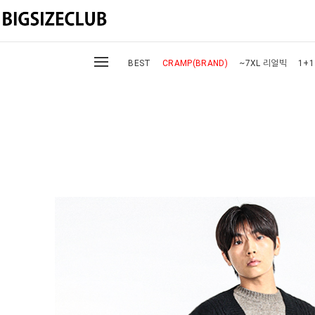
BEST
CRAMP(BRAND)
~7XL 리얼빅
1+1