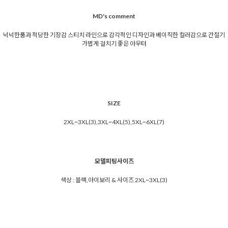
MD's comment
넉넉한품과 적당한 기장감 스티치 라인으로 감각적인 디자인과 베이직한 컬러감으로 간절기
가볍게 걸치기 좋은 아우터
SIZE
2XL~3XL(3),3XL~4XL(5),5XL~6XL(7)
모델피팅사이즈
색상 : 블랙,아이보리 & 사이즈 2XL~3XL(3)