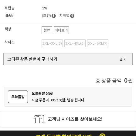
적립금
1%
배송비
(조건)
지역별
색상
블랙
아이보리
사이즈
2XL~3XL(3)
3XL~4XL(5)
5XL~6XL(7)
코디된 상품 한번에 구매하기
열기
0
총 상품 금액
원
오늘출발 상품!
오늘출발
지금 주문 시, 08/10(월) 발송 됩니다.